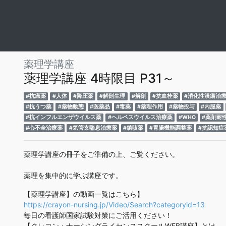
薬理学講座
薬理学講座 4時限目 P31～
#抗癌薬
#人体
#降圧薬
#解剖生理
#解剖
#抗血栓薬
#消化性潰瘍治
#抗うつ薬
#薬物動態
#医薬品
#毒薬
#薬理作用
#薬物投与
#内服薬
#抗インフルエンザウイルス薬
#ヘルペスウイルス治療薬
#WHO
#薬剤耐
#心不全治療薬
#気管支喘息治療薬
#鎮咳薬
#胃腸機能調整薬
#抗認知症
薬理学講座の冊子をご準備の上、ご覧ください。
薬理を集中的に学ぶ講座です。
【薬理学講座】の動画一覧はこちら】
https://crayon-nursing.jp/Video/Search?categoryid=13
毎日の看護師国家試験対策にご活用ください！
【クレヨン・ナーシングライセンススクールWEB講座】とは