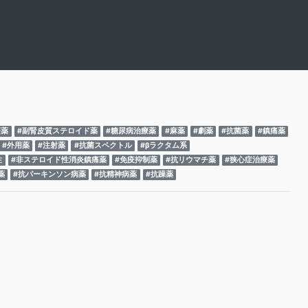
療薬
#副腎皮質ステロイド薬
#糖尿病治療薬
#麻薬
#劇薬
#抗菌薬
#鎮痛薬
#外用薬
#注射薬
#抗菌スペクトル
#βラクタム系
性
#非ステロイド性消炎鎮痛薬
#免疫抑制薬
#抗リウマチ薬
#狭心症治療薬
薬
#抗パーキンソン病薬
#抗精神病薬
#抗躁薬