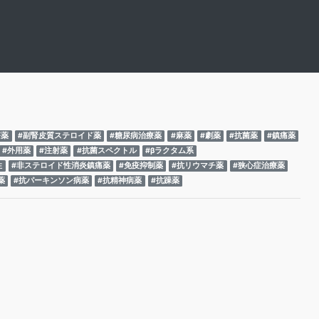
療薬
#副腎皮質ステロイド薬
#糖尿病治療薬
#麻薬
#劇薬
#抗菌薬
#鎮痛薬
#外用薬
#注射薬
#抗菌スペクトル
#βラクタム系
性
#非ステロイド性消炎鎮痛薬
#免疫抑制薬
#抗リウマチ薬
#狭心症治療薬
薬
#抗パーキンソン病薬
#抗精神病薬
#抗躁薬