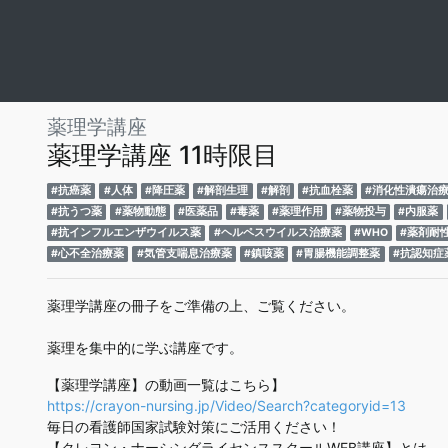
薬理学講座
薬理学講座 11時限目
#抗癌薬
#人体
#降圧薬
#解剖生理
#解剖
#抗血栓薬
#消化性潰瘍治
#抗うつ薬
#薬物動態
#医薬品
#毒薬
#薬理作用
#薬物投与
#内服薬
#抗インフルエンザウイルス薬
#ヘルペスウイルス治療薬
#WHO
#薬剤耐
#心不全治療薬
#気管支喘息治療薬
#鎮咳薬
#胃腸機能調整薬
#抗認知症
薬理学講座の冊子をご準備の上、ご覧ください。
薬理を集中的に学ぶ講座です。
【薬理学講座】の動画一覧はこちら】
https://crayon-nursing.jp/Video/Search?categoryid=13
毎日の看護師国家試験対策にご活用ください！
【クレヨン・ナーシングライセンススクールWEB講座】とは