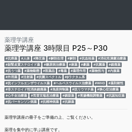
薬理学講座
薬理学講座 3時限目 P25～P30
#抗癌薬
#人体
#降圧薬
#解剖生理
#解剖
#抗血栓薬
#消化性潰瘍治療薬
#副腎皮質ステロイド薬
#糖尿病治療薬
#麻薬
#劇薬
#抗菌薬
#鎮痛薬
#抗うつ薬
#薬物動態
#医薬品
#毒薬
#薬理作用
#薬物投与
#内服薬
#外用薬
#注射薬
#抗菌スペクトル
#βラクタム系
#抗インフルエンザウイルス薬
#ヘルペスウイルス治療薬
#WHO
#薬剤耐性
#非ステロイド性消炎鎮痛薬
#免疫抑制薬
#抗リウマチ薬
#狭心症治療薬
#心不全治療薬
#気管支喘息治療薬
#鎮咳薬
#胃腸機能調整薬
#抗認知症薬
#抗パーキンソン病薬
#抗精神病薬
#抗躁薬
薬理学講座の冊子をご準備の上、ご覧ください。
薬理を集中的に学ぶ講座です。