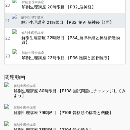
解剖生理学講座
20
解剖生理講座 20時限目 【P32_脳神経】
解剖生理学講座
21
解剖生理講座 21時限目 【P32_第VII脳神経_顔面】
解剖生理学講座
解剖生理講座 22時限目 【P34_自律神経と神経伝達物
22
質】
解剖生理学講座
23
解剖生理講座 23時限目 【P36 髄膜と脳脊髄液】
解剖生理学講座
解剖生理講座 24時限目 【P38 国試問題にチャレンジ
24
関連動画
してみよう】
解剖生理学講座
解剖生理学講座
解剖生理講座 80時限目 【P108 国試問題にチャレンジしてみ
25
解剖生理講座 25時限目 【P40 内分泌系】
よう】
解剖生理学講座
26
解剖生理学講座
解剖生理講座 26時限目 【P40 下垂体】
解剖生理講座 79時限目 【P106 骨格筋の構造と機能】
解剖生理学講座
27
解剖生理講座 27時限目 【P42_甲状腺】
解剖生理学講座
解剖生理講座 78時限目 【P104 骨の続き】