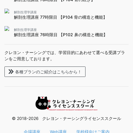
解剖生理学講座
28
解剖生理講座 28時限目 【P42 副甲状腺】
解剖生理学講座
解剖生理講座 77時限目 【P104 骨の構造と機能】
解剖生理学講座
29
解剖生理講座 29時限目 【P44 副腎髄質_副腎皮質】
解剖生理学講座
解剖生理講座 76時限目 【P102 鼻の構造と機能】
解剖生理学講座
30
解剖生理講座 30時限目 【P44_コルチゾル】
解剖生理学講座
クレヨン・ナーシングでは、学習目的にあわせて選べる受講プラ
31
解剖生理講座 31時限目 【P46 胃・十二指腸・膵臓】
ンをご用意しております。
解剖生理学講座
32
各種プランのご紹介はこちらから！
解剖生理講座 32時限目 【P46 膵臓】
解剖生理学講座
33
解剖生理講座 33時限目 【P46 ソマトスタチン】
解剖生理学講座
解剖生理講座 34時限目 【P50 国試問題にチャレンジ
34
してみよう】
© 2018-2026 クレヨン・ナーシングライセンススクール
会場講座
Web講座
学校様向けご案内