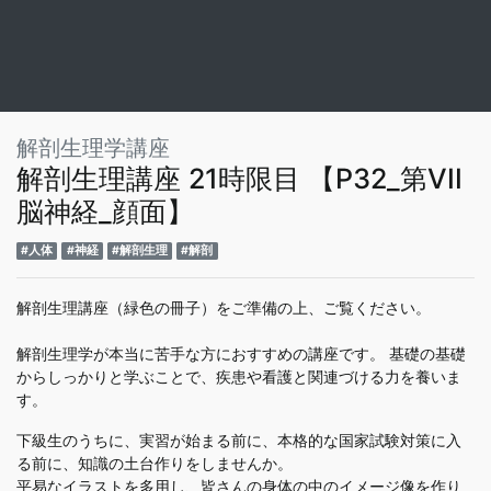
解剖生理学講座
4
解剖生理講座 4時限目
解剖生理学講座
5
解剖生理講座 5時限目
解剖生理学講座
解剖生理講座 7時限目 【P14 国試問題にチャレンジして
解剖生理学講座
6
みよう】
解剖生理講座 21時限目 【P32_第VII
解剖生理学講座
脳神経_顔面】
7
解剖生理講座 6時限目
#人体
#神経
#解剖生理
#解剖
解剖生理学講座
8
解剖生理講座 8時限目 【P16 気道の構造と機能】
解剖生理講座（緑色の冊子）をご準備の上、ご覧ください。
解剖生理学講座
9
解剖生理講座 10時限目 【P18 ガス交換とガス運搬】
解剖生理学が本当に苦手な方におすすめの講座です。 基礎の基礎
解剖生理学講座
からしっかりと学ぶことで、疾患や看護と関連づける力を養いま
10
解剖生理講座 9時限目 【P16_ 気管支の構造】
す。
解剖生理学講座
下級生のうちに、実習が始まる前に、本格的な国家試験対策に入
11
解剖生理講座 11時限目 【P20 胸腔と呼吸筋】
る前に、知識の土台作りをしませんか。
平易なイラストを多用し、皆さんの身体の中のイメージ像を作り
解剖生理学講座