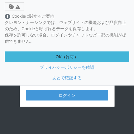
Toggle cookie consent banner
Cookieに関するご案内
クレヨン・ナーシングでは、ウェブサイトの機能および品質向上
のため、Cookieと呼ばれるデータを保存します。
保存を許可しない場合、ログインやチャットなど一部の機能が提
供できません。
OK（許可）
プライバシーポリシーを確認
あとで確認する
視聴には視聴プランの購入が必要です。
解剖生理学講座
1
解剖生理講座 1時限目
ログイン
解剖生理学講座
2
解剖生理講座 2時限目
解剖生理学講座
3
解剖生理講座 3時限目