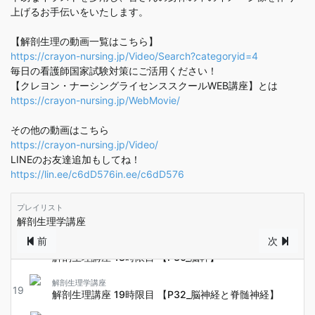
12
解剖生理講座 12時限目 【P20 呼気】
上げるお手伝いをいたします。
解剖生理学講座
【解剖生理の動画一覧はこちら】
13
解剖生理講座 13時限目 【P24_肺気量分画】
https://crayon-nursing.jp/Video/Search?categoryid=4
毎日の看護師国家試験対策にご活用ください！
解剖生理学講座
【クレヨン・ナーシングライセンススクールWEB講座】とは
解剖生理講座 14時限目 【P26 国試問題にチャレンジし
14
てみよう】
https://crayon-nursing.jp/WebMovie/
解剖生理学講座
その他の動画はこちら
15
解剖生理講座 15時限目 【P28_大脳の構造と機能】
https://crayon-nursing.jp/Video/
LINEのお友達追加もしてね！
解剖生理学講座
16
解剖生理講座 16時限目 【P28_続き】
https://lin.ee/c6dD576in.ee/c6dD576
解剖生理学講座
プレイリスト
解剖生理講座 17時限目 【P30_間脳・脳幹の高騰と機
17
能】
解剖生理学講座
前
次
解剖生理学講座
18
解剖生理講座 18時限目 【P30_脳幹】
解剖生理学講座
19
解剖生理講座 19時限目 【P32_脳神経と脊髄神経】