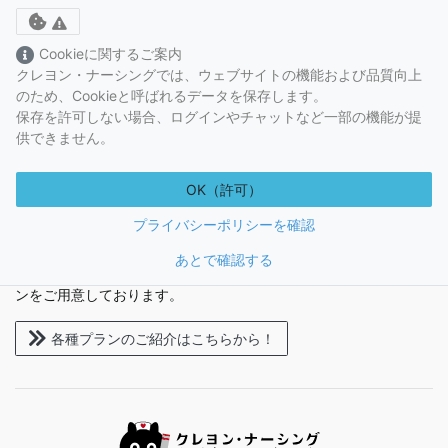
Toggle cookie consent banner
Cookieに関するご案内
#老人性難聴
クレヨン・ナーシングでは、ウェブサイトの機能および品質向上
のため、Cookieと呼ばれるデータを保存します。
保存を許可しない場合、ログインやチャットなど一部の機能が提
【ボーダーライン突破講座】
供できません。
24時限目 P108-113
ボーダーライン突破講座
OK（許可）
1
プライバシーポリシーを確認
あとで確認する
クレヨン・ナーシングでは、学習目的にあわせて選べる受講プラ
ンをご用意しております。
各種プランのご紹介はこちらから！