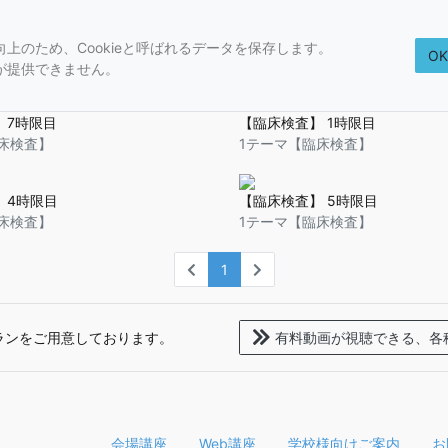
上のため、Cookieと呼ばれるデータを保存します。
O
が提供できません。
 7時限目
【臨床検査】 1時限目
床検査】
1テーマ【臨床検査】
 4時限目
【臨床検査】 5時限目
床検査】
1テーマ【臨床検査】
1
ランをご用意しております。
有料動画が視聴できる、
各
会場講座
Web講座
学校様向けご案内
お