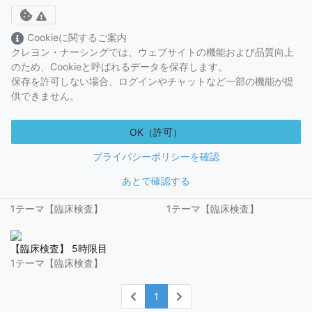
Toggle cookie consent banner
Cookieに関するご案内
#ウロビリノゲン
クレヨン・ナーシングでは、ウェブサイトの機能および品質向上
のため、Cookieと呼ばれるデータを保存します。
保存を許可しない場合、ログインやチャットなど一部の機能が提
【臨床検査】 6時限目
【臨床検査】 7時限目
供できません。
1テーマ【臨床検査】
1テーマ【臨床検査】
OK（許可）
【臨床検査】 1時限目
【臨床検査】 2時限目
1テーマ【臨床検査】
1テーマ【臨床検査】
プライバシーポリシーを確認
あとで確認する
【臨床検査】 3時限目
【臨床検査】 4時限目
1テーマ【臨床検査】
1テーマ【臨床検査】
【臨床検査】 5時限目
1テーマ【臨床検査】
1